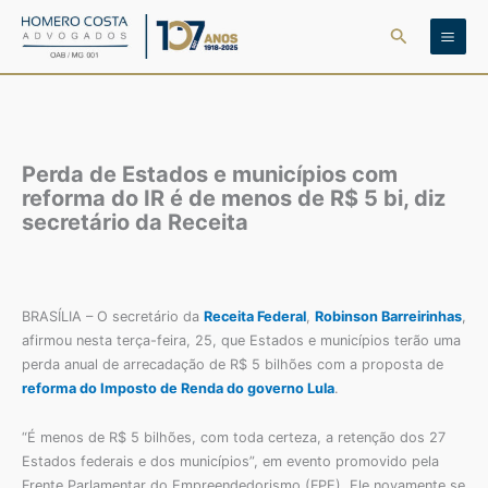
Ir
Pesquisar
para
o
conteúdo
Perda de Estados e municípios com
reforma do IR é de menos de R$ 5 bi, diz
secretário da Receita
BRASÍLIA – O secretário da
Receita Federal
,
Robinson Barreirinhas
,
afirmou nesta terça-feira, 25, que Estados e municípios terão uma
perda anual de arrecadação de R$ 5 bilhões com a proposta de
reforma do Imposto de Renda do governo Lula
.
“É menos de R$ 5 bilhões, com toda certeza, a retenção dos 27
Estados federais e dos municípios”, em evento promovido pela
Frente Parlamentar do Empreendedorismo (FPE). Ele novamente se