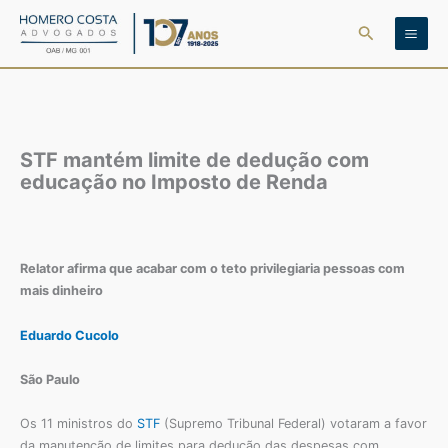
Ir
Pesquisar
para
o
conteúdo
STF mantém limite de dedução com
educação no Imposto de Renda
Relator afirma que acabar com o teto privilegiaria pessoas com
mais dinheiro
Eduardo Cucolo
São Paulo
Os 11 ministros do
STF
(Supremo Tribunal Federal) votaram a favor
da manutenção de limites para dedução das despesas com