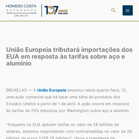
Ir
Pesquisar
para
o
conteúdo
União Europeia tributará importações dos
EUA em resposta às tarifas sobre aço e
alumínio
BRUXELAS — A
União Europeia
anunciou nesta quarta-feira, 12,
uma ação comercial que irá taxar uma série de produtos dos
Estados Unidos a partir de 1 de abril. A ação ocorre em resposta
às tarifas de 25% impostas por Washington sobre aço e alumínio.
“Enquanto os EUA aplicam tarifas no valor de 28 bilhões de
dólares, estamos respondendo com contramedidas no valor de 26
bilhões de euros (US$ 28 bilhões)”, disse a presidente da