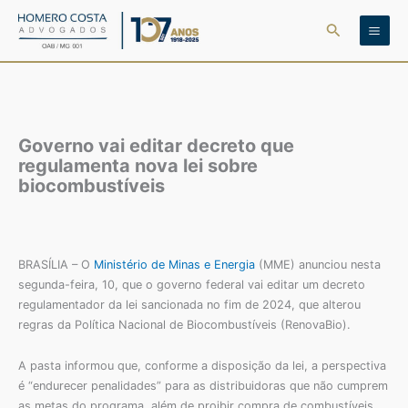
Ir
Pesquisar
para
o
conteúdo
Governo vai editar decreto que
regulamenta nova lei sobre
biocombustíveis
BRASÍLIA – O
Ministério de Minas e Energia
(MME) anunciou nesta
segunda-feira, 10, que o governo federal vai editar um decreto
regulamentador da lei sancionada no fim de 2024, que alterou
regras da Política Nacional de Biocombustíveis (RenovaBio).
A pasta informou que, conforme a disposição da lei, a perspectiva
é “endurecer penalidades” para as distribuidoras que não cumprem
as metas do programa, além de proibir compra de combustíveis