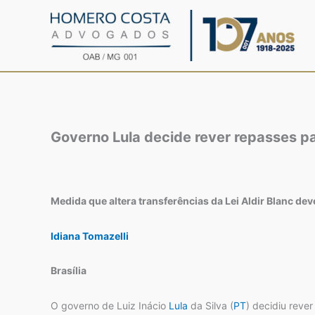
Ir
para
o
conteúdo
Governo Lula decide rever repasses pa
Medida que altera transferências da Lei Aldir Blanc de
Idiana Tomazelli
Brasília
O governo de Luiz Inácio
Lula
da Silva (
PT
) decidiu reve