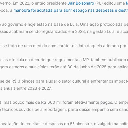
governo. Em 2022, o então presidente
Jair Bolsonaro
(PL) editou uma
M
poca, a
manobra foi adotada para abrir espaço nas despesas e des
ão ao governo e hoje estão na base de Lula. Uma ação protocolada p
asses acabaram sendo regularizados em 2023, na gestão Lula, e aco
se trata de uma medida com caráter distinto daquela adotada por 
ências e incluiu no decreto que regulamenta a MP, também publicado
agora estados e municípios terão até 30 de junho de 2025 para aplica
sse de R$ 3 bilhões para ajudar o setor cultural a enfrentar os imp
s anuais entre 2023 e 2027.
s, mas pouco mais de R$ 600 mil foram efetivamente pagos. O empe
o técnicos ouvidos pela reportagem, parte desse empenho será canc
e avaliação de receitas e despesas do 5º bimestre, divulgado na noite