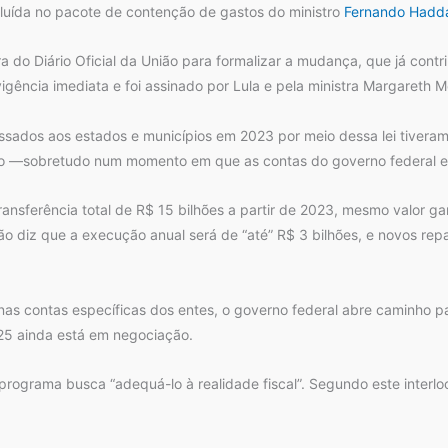
cluída no pacote de contenção de gastos do ministro
Fernando Hadd
 do Diário Oficial da União para formalizar a mudança, que já cont
igência imediata e foi assinado por Lula e pela ministra Margareth M
ssados aos estados e municípios em 2023 por meio dessa lei tiveram b
to —sobretudo num momento em que as contas do governo federal e
ferência total de R$ 15 bilhões a partir de 2023, mesmo valor garan
o diz que a execução anual será de “até” R$ 3 bilhões, e novos repa
nas contas específicas dos entes, o governo federal abre caminho pa
025 ainda está em negociação.
programa busca “adequá-lo à realidade fiscal”. Segundo este interlo