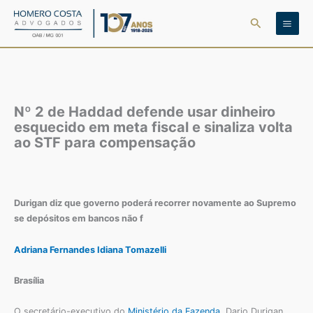
Ir
Pesquisar
para
o
conteúdo
Nº 2 de Haddad defende usar dinheiro
esquecido em meta fiscal e sinaliza volta
ao STF para compensação
Durigan diz que governo poderá recorrer novamente ao Supremo
se depósitos em bancos não f
Adriana Fernandes
Idiana Tomazelli
Brasília
O secretário-executivo do
Ministério da Fazenda
, Dario Durigan,