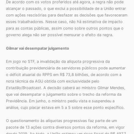
De acordo com os votos proferidos até agora, a regra não pode
alcançar o passado, o que exclui a possibilidade de a União entrar
com ações rescisórias para desfazer as decisões que favoreceram
esses trabalhadores. Nesse caso, não há estimativa de impacto
para as contas públicas, assim como sobre outros pontos que o
governo alega não ser possível mensurar o efeito da regra.
Gilmar vai desempatar julgamento
Em jogo no STF, a invalidação da alíquota progressiva da
contribuição previdenciária de servidores públicos pode aumentar
o déficit atuarial do RPPS em R$ 73,8 bilhões, de acordo com a
nota técnica da AGU obtida com exclusividade pelo
Estadão/Broadcast
. A decisão caberá ao ministro Gilmar Mendes,
que vai desempatar o julgamento sobre o trecho da reforma da
Previdência. Em junho, o ministro pediu vista e suspendeu a
análise, cujo placar estava em 5 a 5 sobre esse ponto específico.
O questionamento às alíquotas progressivas faz parte de um
pacote de 13 ações contra diversos pontos da reforma, em vigor
desde 2019. Ao todo, a União estimou um risco fiscal de R$ 497,7