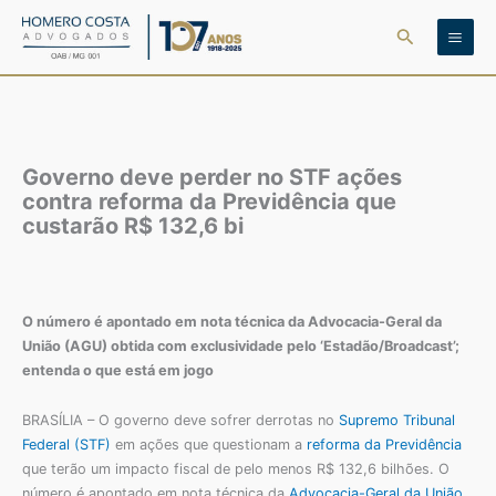
Ir
Pesquisar
para
o
conteúdo
Governo deve perder no STF ações
contra reforma da Previdência que
custarão R$ 132,6 bi
O número é apontado em nota técnica da Advocacia-Geral da
União (AGU) obtida com exclusividade pelo ‘Estadão/Broadcast’;
entenda o que está em jogo
BRASÍLIA – O governo deve sofrer derrotas no
Supremo Tribunal
Federal (STF)
em ações que questionam a
reforma da Previdência
que terão um impacto fiscal de pelo menos R$ 132,6 bilhões. O
número é apontado em nota técnica da
Advocacia-Geral da União