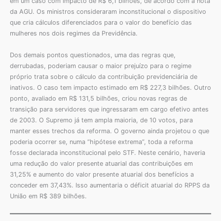
em um caso com impacto de R$ 6,1 bilhões, de acordo com a nota
da AGU. Os ministros consideraram inconstitucional o dispositivo
que cria cálculos diferenciados para o valor do benefício das
mulheres nos dois regimes da Previdência.
Dos demais pontos questionados, uma das regras que,
derrubadas, poderiam causar o maior prejuízo para o regime
próprio trata sobre o cálculo da contribuição previdenciária de
inativos. O caso tem impacto estimado em R$ 227,3 bilhões. Outro
ponto, avaliado em R$ 131,5 bilhões, criou novas regras de
transição para servidores que ingressaram em cargo efetivo antes
de 2003. O Supremo já tem ampla maioria, de 10 votos, para
manter esses trechos da reforma. O governo ainda projetou o que
poderia ocorrer se, numa “hipótese extrema”, toda a reforma
fosse declarada inconstitucional pelo STF. Neste cenário, haveria
uma redução do valor presente atuarial das contribuições em
31,25% e aumento do valor presente atuarial dos benefícios a
conceder em 37,43%. Isso aumentaria o déficit atuarial do RPPS da
União em R$ 389 bilhões.