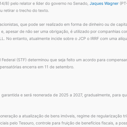
 (14/8) pelo relator e líder do governo no Senado,
Jaques Wagner
(PT-
u retirar o trecho do texto.
onistas, que pode ser realizado em forma de dinheiro ou de capital
5 e, apesar de não ser uma obrigação, é utilizado por companhias co
CSLL. No entanto, atualmente incide sobre o JCP o IRRF com uma alíq
Federal (STF) determinou que seja feito um acordo para compensar
pensatórias encerra em 11 de setembro.
 garantida e será reonerada de 2025 a 2027, gradualmente, para que
ração a atualização de bens imóveis, regime de regularização tribu
iais pelo Tesouro, controle para fruição de benefícios fiscais, a pos