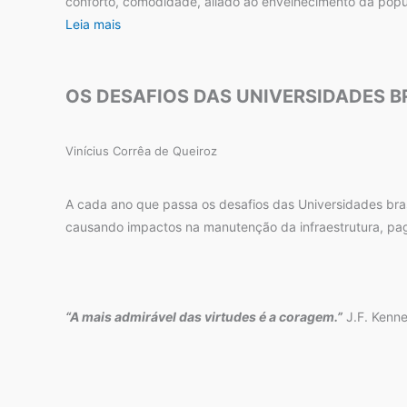
conforto, comodidade, aliado ao envelhecimento da pop
Leia mais
OS DESAFIOS DAS UNIVERSIDADES B
Vinícius Corrêa de Queiroz
A cada ano que passa os desafios das Universidades bras
causando impactos na manutenção da infraestrutura, pag
“A mais admirável das virtudes é a coragem.”
J.F. Kenn