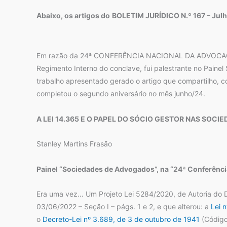
Abaixo, os artigos do
BOLETIM JURÍDICO N.º 167 – Jul
Em razão da 24ª CONFERÊNCIA NACIONAL DA ADVOCACIA BR
Regimento Interno do conclave, fui palestrante no Pain
trabalho apresentado gerado o artigo que compartilho, c
completou o segundo aniversário no mês junho/24.
A LEI 14.365 E O PAPEL DO SÓCIO GESTOR NAS SOC
Stanley Martins Frasão
Painel “Sociedades de Advogados”, na
“24ª Conferência
Era uma vez… Um Projeto Lei 5284/2020, de Autoria do De
03/06/2022 – Seção I – págs. 1 e 2, e que alterou: a
Lei 
o
Decreto-Lei nº 3.689, de 3 de outubro de 1941
(Código