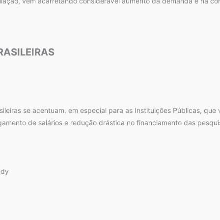
ulação, vem acarretando considerável aumento da demanda e na con
RASILEIRAS
ileiras se acentuam, em especial para as Instituições Públicas, qu
amento de salários e redução drástica no financiamento das pesqu
edy