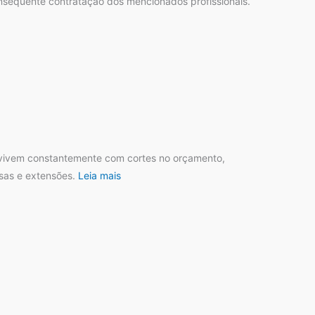
sequente contratação dos mencionados profissionais.
e vivem constantemente com cortes no orçamento,
isas e extensões.
Leia mais