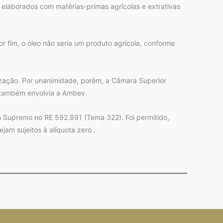
e elaborados com matérias-primas agrícolas e extrativas
or fim, o óleo não seria um produto agrícola, conforme
lização. Por unanimidade, porém, a Câmara Superior
e também envolvia a Ambev.
o Supremo no RE 592.891 (Tema 322). Foi permitido,
am sujeitos à alíquota zero .