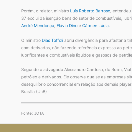
Porém, o relator, ministro
Luís Roberto Barroso
, entendeu
37 exclui da isenção bens do setor de combustíveis, lubr
André Mendonça
,
Flávio Dino
e
Cármen Lúcia
.
O ministro
Dias Toffoli
abriu divergência para afastar a 
com derivados, não fazendo referência expressa ao petról
lubrificantes e combustíveis líquidos e gasosos de petr
Segundo o advogado Alessandro Cardoso, do Rolim, Viott
petróleo e derivados. Ele observa que se as empresas si
desequilíbrio concorrencial em relação aos demais playe
Brasília (UnB)
Fonte: JOTA