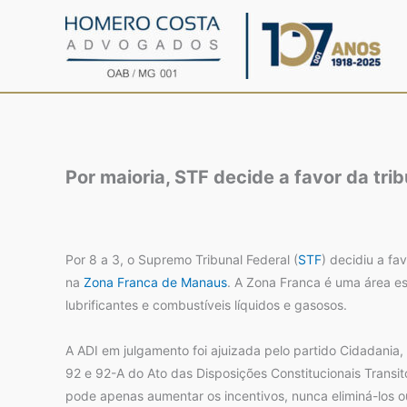
Ir
para
o
conteúdo
Por maioria, STF decide a favor da tr
Por 8 a 3, o Supremo Tribunal Federal (
STF
) decidiu a f
na
Zona Franca de Manaus
. A Zona Franca é uma área es
lubrificantes e combustíveis líquidos e gasosos.
A ADI em julgamento foi ajuizada pelo partido Cidadania,
92 e 92-A do Ato das Disposições Constitucionais Transi
pode apenas aumentar os incentivos, nunca eliminá-los ou