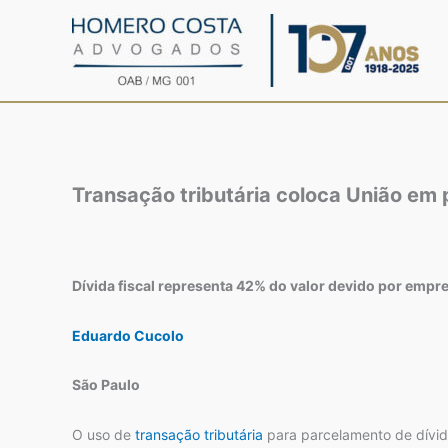
Ir
para
o
conteúdo
Transação tributária coloca União em
Dívida fiscal representa 42% do valor devido por emp
Eduardo Cucolo
São Paulo
O uso de
transação tributária
para parcelamento de dívid