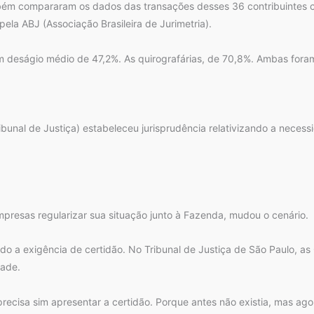
mbém compararam os dados das transações desses 36 contribuintes 
ela ABJ (Associação Brasileira de Jurimetria).
um deságio médio de 47,2%. As quirografárias, de 70,8%. Ambas for
ibunal de Justiça) estabeleceu jurisprudência relativizando a necess
mpresas regularizar sua situação junto à Fazenda, mudou o cenário.
do a exigência de certidão. No Tribunal de Justiça de São Paulo, 
dade.
recisa sim apresentar a certidão. Porque antes não existia, mas ago