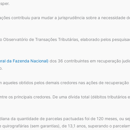
sper.
ões contribuiu para mudar a jurisprudência sobre a necessidade de
o Observatório de Transações Tributárias, elaborado pelos pesquisa
ral da Fazenda Nacional)
dos 36 contribuintes em recuperação judic
o.
queles obtidos pelos demais credores nas ações de recuperação ju
re os principais credores. De uma dívida total (débitos tributários e
ana da quantidade de parcelas pactuadas foi de 120 meses, ou seja,
 e quirografárias (sem garantias), de 13,1 anos, superando o parce