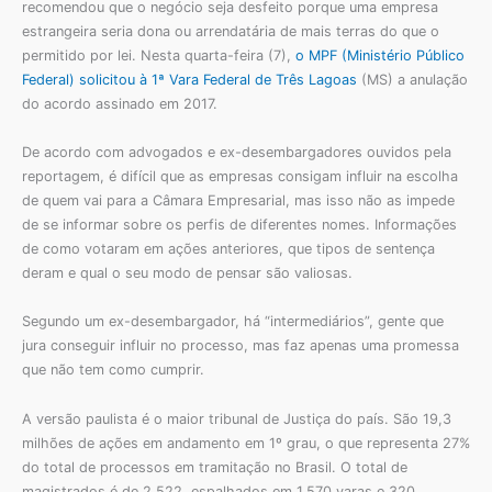
recomendou que o negócio seja desfeito porque uma empresa
estrangeira seria dona ou arrendatária de mais terras do que o
permitido por lei. Nesta quarta-feira (7),
o MPF (Ministério Público
Federal) solicitou à 1ª Vara Federal de Três Lagoas
(MS) a anulação
do acordo assinado em 2017.
De acordo com advogados e ex-desembargadores ouvidos pela
reportagem, é difícil que as empresas consigam influir na escolha
de quem vai para a Câmara Empresarial, mas isso não as impede
de se informar sobre os perfis de diferentes nomes. Informações
de como votaram em ações anteriores, que tipos de sentença
deram e qual o seu modo de pensar são valiosas.
Segundo um ex-desembargador, há “intermediários”, gente que
jura conseguir influir no processo, mas faz apenas uma promessa
que não tem como cumprir.
A versão paulista é o maior tribunal de Justiça do país. São 19,3
milhões de ações em andamento em 1º grau, o que representa 27%
do total de processos em tramitação no Brasil. O total de
magistrados é de 2.522, espalhados em 1.570 varas e 320