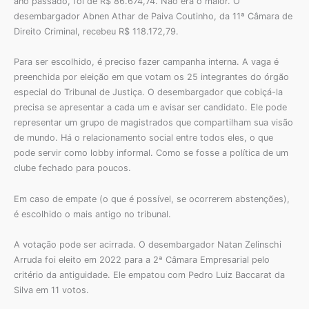
ano passado, foi de R$ 86.674,74. Não era o maior. O
desembargador Abnen Athar de Paiva Coutinho, da 11ª Câmara de
Direito Criminal, recebeu R$ 118.172,79.
Para ser escolhido, é preciso fazer campanha interna. A vaga é
preenchida por eleição em que votam os 25 integrantes do órgão
especial do Tribunal de Justiça. O desembargador que cobiçá-la
precisa se apresentar a cada um e avisar ser candidato. Ele pode
representar um grupo de magistrados que compartilham sua visão
de mundo. Há o relacionamento social entre todos eles, o que
pode servir como lobby informal. Como se fosse a política de um
clube fechado para poucos.
Em caso de empate (o que é possível, se ocorrerem abstenções),
é escolhido o mais antigo no tribunal.
A votação pode ser acirrada. O desembargador Natan Zelinschi
Arruda foi eleito em 2022 para a 2ª Câmara Empresarial pelo
critério da antiguidade. Ele empatou com Pedro Luiz Baccarat da
Silva em 11 votos.