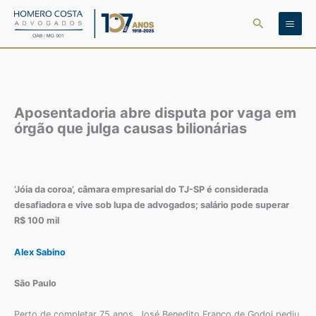
Ir
Pesquisar
para
o
conteúdo
Aposentadoria abre disputa por vaga em
órgão que julga causas bilionárias
‘Jóia da coroa’, câmara empresarial do TJ-SP é considerada
desafiadora e vive sob lupa de advogados; salário pode superar
R$ 100 mil
Alex Sabino
São Paulo
Perto de completar 75 anos, José Benedito Franco de Godoi pediu