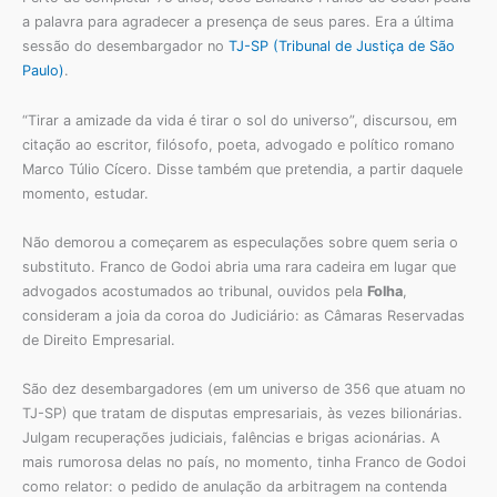
a palavra para agradecer a presença de seus pares. Era a última
sessão do desembargador no
TJ-SP (Tribunal de Justiça de São
Paulo)
.
“Tirar a amizade da vida é tirar o sol do universo”, discursou, em
citação ao escritor, filósofo, poeta, advogado e político romano
Marco Túlio Cícero. Disse também que pretendia, a partir daquele
momento, estudar.
Não demorou a começarem as especulações sobre quem seria o
substituto. Franco de Godoi abria uma rara cadeira em lugar que
advogados acostumados ao tribunal, ouvidos pela
Folha
,
consideram a joia da coroa do Judiciário: as Câmaras Reservadas
de Direito Empresarial.
São dez desembargadores (em um universo de 356 que atuam no
TJ-SP) que tratam de disputas empresariais, às vezes bilionárias.
Julgam recuperações judiciais, falências e brigas acionárias. A
mais rumorosa delas no país, no momento, tinha Franco de Godoi
como relator: o pedido de anulação da arbitragem na contenda