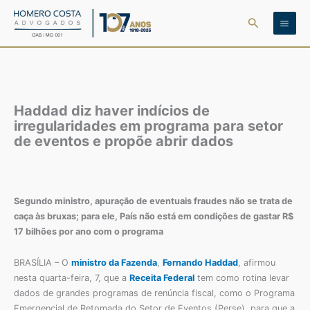
Ir
Pesquisar
para
o
conteúdo
Haddad diz haver indícios de
irregularidades em programa para setor
de eventos e propõe abrir dados
Segundo ministro, apuração de eventuais fraudes não se trata de
caça às bruxas; para ele, País não está em condições de gastar R$
17 bilhões por ano com o programa
BRASÍLIA – O
ministro da Fazenda
,
Fernando Haddad
, afirmou
nesta quarta-feira, 7, que a
Receita Federal
tem como rotina levar
dados de grandes programas de renúncia fiscal, como o Programa
Emergencial de Retomada do Setor de Eventos (Perse), para que a