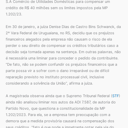
S.A Comércio de Utilidades Domésticas para compensar um
crédito de R$ 40 milhões sem os limites impostos pela MP
1.202/23.
Em 30 de janeiro, a juíza Denise Dias de Castro Bins Schwanck, da
2ª Vara Federal de Uruguaiana, no RS, decidiu que os prejuízos
financeiros alegados pela empresa não causam o risco de ela
perder o seu direito de compensar os créditos tributários caso a
decisão seja tomada apenas na sentença. Em outras palavras, não
é necessária uma liminar para conceder o pedido da contribuinte.
“De fato, não se podem confundir os prejuízos financeiros que a
parte possa vir a sofrer com o dano irreparável ou de difícil
reparação previsto no instituto processual civil, inclusive
considerando a solvência da União”, afirma a juíza.
A magistrada observa ainda que o Supremo Tribunal Federal (
STF
)
ainda não analisou liminar nos autos da ADI 7.587, de autoria do
Partido Novo, que questiona a constitucionalidade da MP
1.202/2023. Para ela, se a empresa tem preocupação com a
demora que a medida provisória causará na compensação dos
seus créditos, “fato é que pode a impetrante optar pela via do