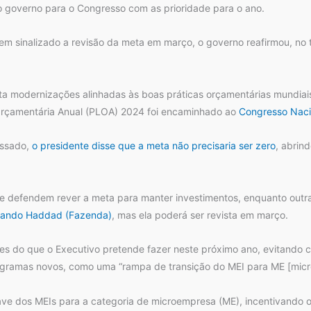
o governo para o Congresso com as prioridade para o ano.
erem sinalizado a revisão da meta em março, o governo reafirmou, n
nta modernizações alinhadas às boas práticas orçamentárias mundiais
i Orçamentária Anual (PLOA) 2024 foi encaminhado ao
Congresso Naci
assado,
o presidente disse que a meta não precisaria ser zero
, abrin
defendem rever a meta para manter investimentos, enquanto outra a
nando Haddad (Fazenda)
, mas ela poderá ser revista em março.
izes do que o Executivo pretende fazer neste próximo ano, evitando c
ogramas novos, como uma “rampa de transição do MEI para ME [micr
 suave dos MEIs para a categoria de microempresa (ME), incentivand