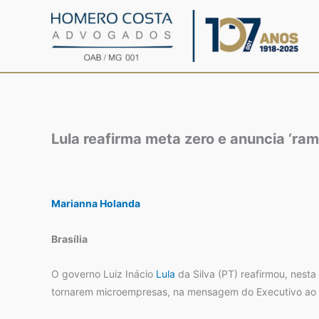
Ir
para
o
conteúdo
Lula reafirma meta zero e anuncia ‘r
Marianna Holanda
Brasília
O governo Luiz Inácio
Lula
da Silva (PT) reafirmou, nesta
tornarem microempresas, na mensagem do Executivo ao L