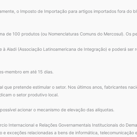
iamente, o Imposto de Importação para artigos importados fora do b
cima de 100 produtos (ou Nomenclaturas Comuns do Mercosul). Os p
o e à Aladi (Associação Latinoamericana de Integração) e poderá se
ses-membro em até 15 dias.
al que pretende estimular o setor. Nos últimos anos, fabricantes na
dicam o setor produtivo local.
 possível acionar o mecanismo de elevação das alíquotas.
cio Internacional e Relações Governamentais Institucionais do Dema
 e exceções relacionadas a bens de informática, telecomunicação e