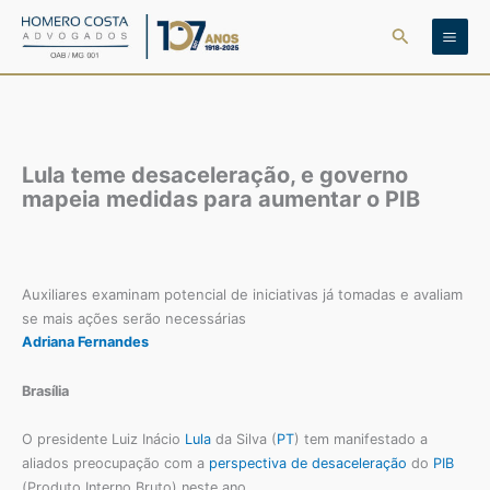
Ir
Pesquisar
para
o
conteúdo
Lula teme desaceleração, e governo
mapeia medidas para aumentar o PIB
Auxiliares examinam potencial de iniciativas já tomadas e avaliam
se mais ações serão necessárias
Adriana Fernandes
Brasília
O presidente Luiz Inácio
Lula
da Silva (
PT
) tem manifestado a
aliados preocupação com a
perspectiva de desaceleração
do
PIB
(Produto Interno Bruto) neste ano.