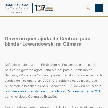
Ir
Pesquisar
para
o
conteúdo
Governo quer ajuda do Centrão para
blindar Lewandowski na Câmara
Definido o substituto de
Flávio Dino
na Esplanada, a articulação
política do governo agora volta o olhar para a Comissão de
Segurança Pública da Câmara, que deu trabalho para o ministro da
Justiça demissionário em 2023. O presidente da comissão que
reúne toda a bacanda da bala, Sanderson (PL), deixará a função
e
o PL deve abrir mão do posto para lançar Caroline de Toni à CCJ
,
como revelou a
Coluna do Estadão.
Nos bastidores, interlocutores do Palácio do Planalto dizem querer