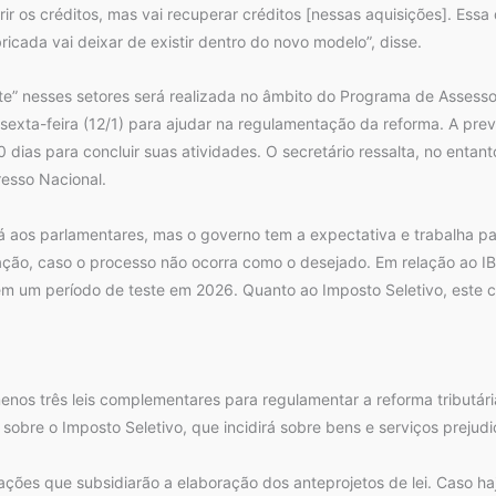
rir os créditos, mas vai recuperar créditos [nessas aquisições]. Essa
cada vai deixar de existir dentro do novo modelo”, disse.
nte” nesses setores será realizada no âmbito do Programa de Asse
sexta-feira (12/1) para ajudar na regulamentação da reforma. A prev
dias para concluir suas atividades. O secretário ressalta, no entant
resso Nacional.
 aos parlamentares, mas o governo tem a expectativa e trabalha pa
ção, caso o processo não ocorra como o desejado. Em relação ao IB
 em um período de teste em 2026. Quanto ao Imposto Seletivo, este 
os três leis complementares para regulamentar a reforma tributária
, sobre o Imposto Seletivo, que incidirá sobre bens e serviços prejud
ções que subsidiarão a elaboração dos anteprojetos de lei. Caso ha