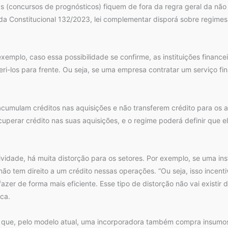
ias (concursos de prognósticos) fiquem de fora da regra geral da nã
nda Constitucional 132/2023, lei complementar disporá sobre regimes
exemplo, caso essa possibilidade se confirme, as instituições financ
eri-los para frente. Ou seja, se uma empresa contratar um serviço fin
acumulam créditos nas aquisições e não transferem crédito para os a
uperar crédito nas suas aquisições, e o regime poderá definir que el
ividade, há muita distorção para os setores. Por exemplo, se uma in
ão tem direito a um crédito nessas operações. “Ou seja, isso incentiva
azer de forma mais eficiente. Esse tipo de distorção não vai existir
ca.
 que, pelo modelo atual, uma incorporadora também compra insumos 