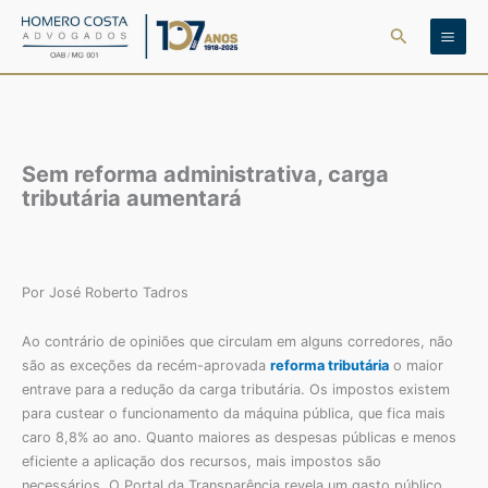
Ir
Pesquisar
para
o
conteúdo
Sem reforma administrativa, carga
tributária aumentará
Por José Roberto Tadros
Ao contrário de opiniões que circulam em alguns corredores, não
são as exceções da recém-aprovada
reforma tributária
o maior
entrave para a redução da carga tributária. Os impostos existem
para custear o funcionamento da máquina pública, que fica mais
caro 8,8% ao ano. Quanto maiores as despesas públicas e menos
eficiente a aplicação dos recursos, mais impostos são
necessários. O Portal da Transparência revela um gasto público