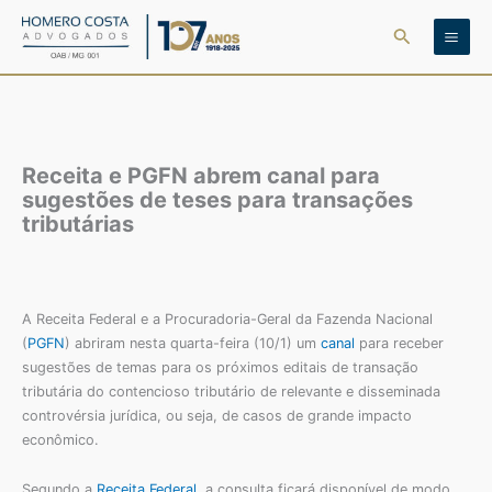
Ir
Pesquisar
para
o
conteúdo
Receita e PGFN abrem canal para
sugestões de teses para transações
tributárias
A Receita Federal e a Procuradoria-Geral da Fazenda Nacional
(
PGFN
) abriram nesta quarta-feira (10/1) um
canal
para receber
sugestões de temas para os próximos editais de transação
tributária do contencioso tributário de relevante e disseminada
controvérsia jurídica, ou seja, de casos de grande impacto
econômico.
Segundo a
Receita Federal
, a consulta ficará disponível de modo