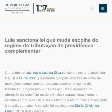
Ir
Pesquisar
para
o
conteúdo
Lula sanciona lei que muda escolha do
regime de tributação de previdência
complementar
O presidente
Luiz Inácio Lula da Silva
sancionou nesta quinta-feira
(11/01) a
Lei 14.803
, que permite que participantes de plano de
previdência complementar possam escolher o regime de
tributação, progressivo ou regressivo, até o momento da
obtenção do benefício ou do primeiro resgate. Atualmente, a
escolha só podia ser feita até o último dia útil do mês subsequente
à adesão ao plano. A sanção foi publicada no
Diário Oficial da
União
(DOU) nesta quinta.