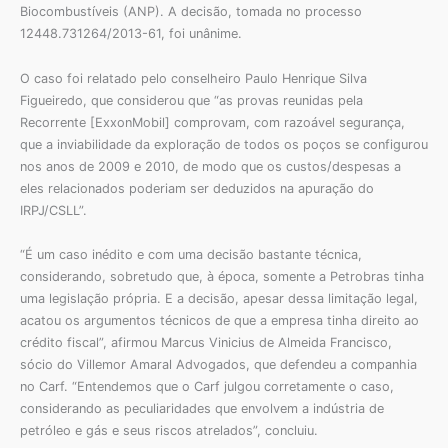
Biocombustíveis (ANP). A decisão, tomada no processo
12448.731264/2013-61, foi unânime.
O caso foi relatado pelo conselheiro Paulo Henrique Silva
Figueiredo, que considerou que “as provas reunidas pela
Recorrente [ExxonMobil] comprovam, com razoável segurança,
que a inviabilidade da exploração de todos os poços se configurou
nos anos de 2009 e 2010, de modo que os custos/despesas a
eles relacionados poderiam ser deduzidos na apuração do
IRPJ/CSLL”.
“É um caso inédito e com uma decisão bastante técnica,
considerando, sobretudo que, à época, somente a Petrobras tinha
uma legislação própria. E a decisão, apesar dessa limitação legal,
acatou os argumentos técnicos de que a empresa tinha direito ao
crédito fiscal”, afirmou Marcus Vinicius de Almeida Francisco,
sócio do Villemor Amaral Advogados, que defendeu a companhia
no Carf. “Entendemos que o Carf julgou corretamente o caso,
considerando as peculiaridades que envolvem a indústria de
petróleo e gás e seus riscos atrelados”, concluiu.