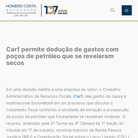
Ir
Pesquisar
para
o
conteúdo
Carf permite dedução de gastos com
poços de petróleo que se revelaram
secos
Em uma decisão inédita a uma empresa do setor, o Conselho
Administrativo de Recursos Fiscais (
Carf
) deu ganho de causa à
multinacional ExxonMobil em um processo que discutia o
tratamento fiscal conferido à atividade de extração e prospecção
de poços de petróleo que futuramente se revelaram inviáveis. O
recurso, analisado pela 2ª Turma da 3ª Câmara da 1ª Seção do
tribunal em 17 de outubro, envolvia Imposto de Renda Pessoa
Jurídica (IRPJ) e Contribuição Social sobre o Lucro Líquido (CSLL).