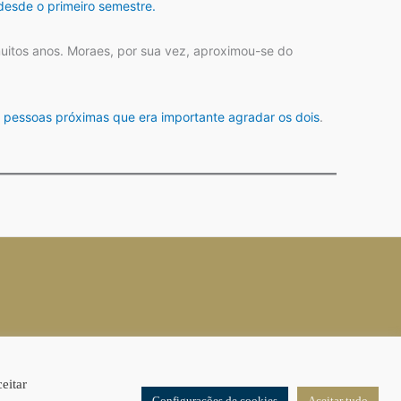
esde o primeiro semestre.
muitos anos. Moraes, por sua vez, aproximou-se do
a pessoas próximas que era importante agradar os dois
.
eitar
Configurações de cookies
Aceitar tudo