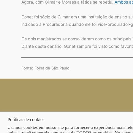
Agora, com Gilmar e Moraes a tática se repetiu.
Ambos ap
Gonet foi sócio de Gilmar em uma instituição de ensino s
indicado à Procuradoria quando ele foi vice-procurador-g
Os dois magistrados se consolidaram como os principais 
Diante deste cenário, Gonet sempre foi visto como favor
Fonte: Folha de São Paulo
Políticas de cookies
Usamos cookies em nosso site para fornecer a experiência mais relev
todos”, você concorda com o uso de TODOS os cookies. No entanto