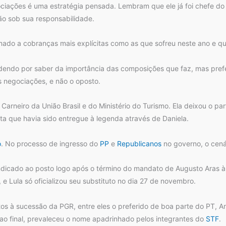
iações é uma estratégia pensada. Lembram que ele já foi chefe do 
ão sob sua responsabilidade.
do a cobranças mais explícitas como as que sofreu neste ano e que i
cedendo por saber da importância das composições que faz, mas pref
s negociações, e não o oposto.
Carneiro da União Brasil e do Ministério do Turismo. Ela deixou o pa
ta que havia sido entregue à legenda através de Daniela.
o
. No processo de ingresso do
PP
e
Republicanos
no governo, o cenári
ndicado ao posto logo após o término do mandato de Augusto Aras à fr
e Lula só oficializou seu substituto no dia 27 de novembro.
s à sucessão da PGR, entre eles o preferido de boa parte do PT, An
ao final, prevaleceu o nome apadrinhado pelos integrantes do
STF
.