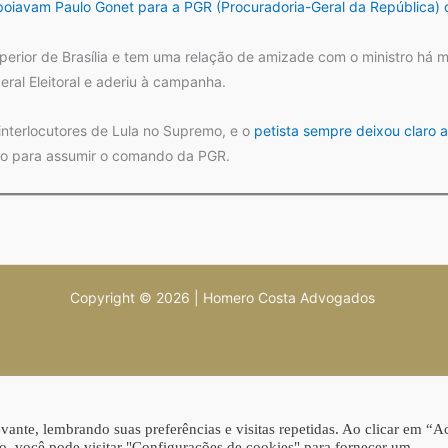
oiavam Paulo Gonet para a PGR (Procuradoria-Geral da República) d
uperior de Brasília e tem uma relação de amizade com o ministro há 
eral Eleitoral e aderiu à campanha.
interlocutores de Lula no Supremo, e o
petista sempre deixou claro 
ito para assumir o comando da PGR.
Copyright © 2026 | Homero Costa Advogados
ante, lembrando suas preferências e visitas repetidas. Ao clicar em “Ac
, você pode visitar "Configurações de cookies" para fornecer um