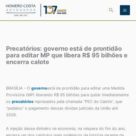
Ir
Pesquisar
para
o
conteúdo
Precatórios: governo está de prontidão
para editar MP que libera R$ 95 bilhões e
encerra calote
BRASÍLIA – O
governo
está de prontidão para editar uma Medida
Provisória (MP) liberando R$ 95 bilhões para quitar imediatamente
os
precatórios
represados pela chamada “PEC do Calote”, que
“pedalou” o pagamento dessas dívidas judiciais da União até
2026.
A injeção desse dinheiro na economia, na véspera do fim do ano,
encerra um dos capítulos mais polêmicos da história recente da