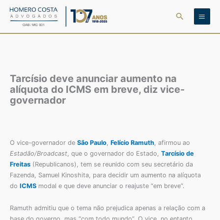
Ir
Pesquisar
para
o
conteúdo
Tarcísio deve anunciar aumento na
alíquota do ICMS em breve, diz vice-
governador
O vice-governador de
São Paulo
,
Felício Ramuth
, afirmou ao
Estadão/Broadcast
, que o governador do Estado,
Tarcísio de
Freitas
(Republicanos), tem se reunido com seu secretário da
Fazenda, Samuel Kinoshita, para decidir um aumento na alíquota
do
ICMS
modal e que deve anunciar o reajuste “em breve”.
Ramuth admitiu que o tema não prejudica apenas a relação com a
base do governo, mas “com todo mundo”. O vice, no entanto,