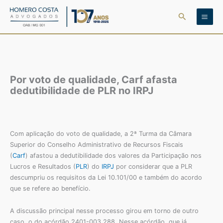
Ir
Pesquisar
para
o
conteúdo
Por voto de qualidade, Carf afasta
dedutibilidade de PLR no IRPJ
Com aplicação do voto de qualidade, a 2ª Turma da Câmara
Superior do Conselho Administrativo de Recursos Fiscais
(
Carf
) afastou a dedutibilidade dos valores da Participação nos
Lucros e Resultados (
PLR
) do
IRPJ
por considerar que a PLR
descumpriu os requisitos da Lei 10.101/00 e também do acordo
que se refere ao benefício.
A discussão principal nesse processo girou em torno de outro
caso, o do acórdão 2401-003.288. Nesse acórdão, que já