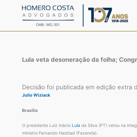
Ir
para
o
conteúdo
Lula veta desoneração da folha; Cong
Decisão foi publicada em edição extra do
Julio Wiziack
Brasília
O presidente Luiz Inácio
Lula
da Silva (PT) vetou na ínte
ministro Fernando Haddad (Fazenda).