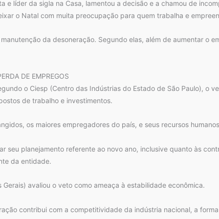
sta e líder da sigla na Casa, lamentou a decisão e a chamou de incom
ixar o Natal com muita preocupação para quem trabalha e empreende
 manutenção da desoneração. Segundo elas, além de aumentar o em
PERDA DE EMPREGOS
Segundo o Ciesp (Centro das Indústrias do Estado de São Paulo), o ve
postos de trabalho e investimentos.
angidos, os maiores empregadores do país, e seus recursos humanos”
 seu planejamento referente ao novo ano, inclusive quanto às contr
nte da entidade.
s Gerais) avaliou o veto como ameaça à estabilidade econômica.
ração contribui com a competitividade da indústria nacional, a form