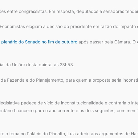
ões entre congressistas. Em resposta, deputados e senadores tendem
onomistas elogiam a decisão do presidente em razão do impacto do 
o
plenário do Senado no fim de outubro
após passar pela Câmara. O g
ial da União) desta quinta, às 23h53.
s da Fazenda e do Planejamento, para quem a proposta seria inconsti
egislativa padece de vício de inconstitucionalidade e contraria o in
tário financeiro para o ano corrente e os dois seguintes, com memó
re o tema no Palácio do Planalto, Lula aderiu aos argumentos de 