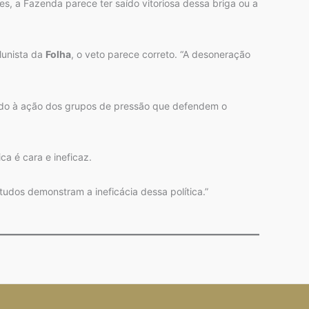
s, a Fazenda parece ter saído vitoriosa dessa briga ou a
lunista da
Folha
, o veto parece correto. “A desoneração
vido à ação dos grupos de pressão que defendem o
a é cara e ineficaz.
udos demonstram a ineficácia dessa política.”