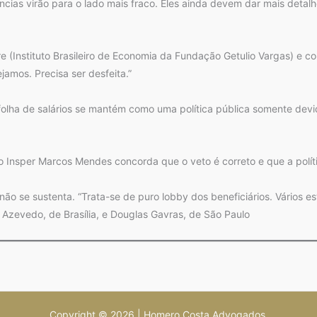
ias virão para o lado mais fraco. Eles ainda devem dar mais detalhe
 (Instituto Brasileiro de Economia da Fundação Getulio Vargas) e co
jamos. Precisa ser desfeita.”
folha de salários se mantém como uma política pública somente de
Insper Marcos Mendes concorda que o veto é correto e que a polític
 se sustenta. “Trata-se de puro lobby dos beneficiários. Vários est
 Azevedo, de Brasília, e Douglas Gavras, de São Paulo
Copyright © 2026 | Homero Costa Advogados