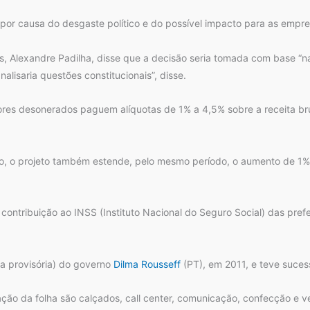
to por causa do desgaste político e do possível impacto para as empre
ais, Alexandre Padilha, disse que a decisão seria tomada com base “n
alisaria questões constitucionais”, disse.
res desonerados paguem alíquotas de 1% a 4,5% sobre a receita bru
o projeto também estende, pelo mesmo período, o aumento de 1% na 
ontribuição ao INSS (Instituto Nacional do Seguro Social) das pref
a provisória) do governo
Dilma Rousseff
(PT), em 2011, e teve suces
o da folha são calçados, call center, comunicação, confecção e ves