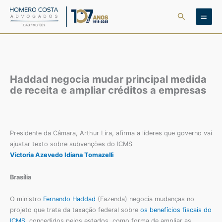
Ir
Pesquisar
para
o
conteúdo
Haddad negocia mudar principal medida
de receita e ampliar créditos a empresas
Presidente da Câmara, Arthur Lira, afirma a líderes que governo vai
ajustar texto sobre subvenções do ICMS
Victoria Azevedo
Idiana Tomazelli
Brasília
O ministro
Fernando Haddad
(Fazenda) negocia mudanças no
projeto que trata da taxação federal sobre
os benefícios fiscais do
ICMS
, concedidos pelos estados, como forma de ampliar as