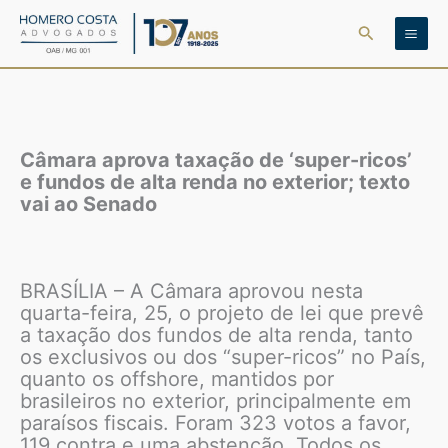
Ir
Pesquisar
para
o
conteúdo
Câmara aprova taxação de ‘super-ricos’
e fundos de alta renda no exterior; texto
vai ao Senado
BRASÍLIA – A Câmara aprovou nesta
quarta-feira, 25, o projeto de lei que prevê
a taxação dos fundos de alta renda, tanto
os exclusivos ou dos “super-ricos” no País,
quanto os offshore, mantidos por
brasileiros no exterior, principalmente em
paraísos fiscais. Foram 323 votos a favor,
119 contra e uma abstenção. Todos os