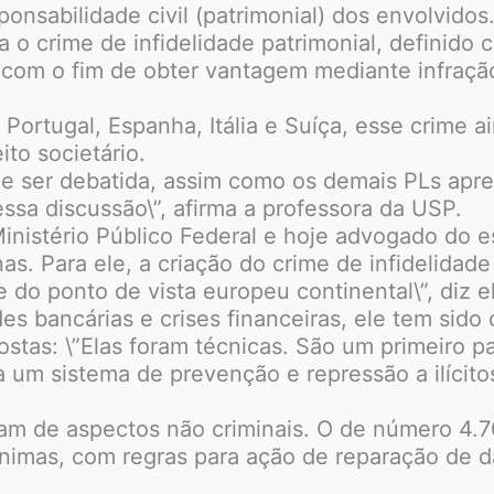
onsabilidade civil (patrimonial) dos envolvidos
a o crime de infidelidade patrimonial, definid
, com o fim de obter vantagem mediante infraç
rtugal, Espanha, Itália e Suíça, esse crime ai
to societário.
ece ser debatida, assim como os demais PLs apr
sa discussão\”, afirma a professora da USP.
inistério Público Federal e hoje advogado do es
nas. Para ele, a criação do crime de infidelidad
e do ponto de vista europeu continental\”, diz
s bancárias e crises financeiras, ele tem sido o
stas: \”Elas foram técnicas. São um primeiro p
 um sistema de prevenção e repressão a ilícit
atam de aspectos não criminais. O de número 4.7
nimas, com regras para ação de reparação de 