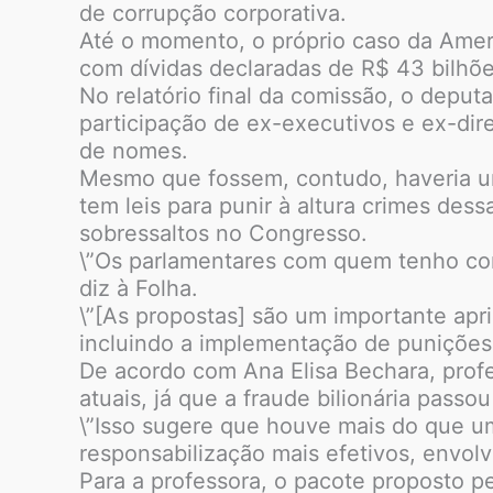
de corrupção corporativa.
Até o momento, o próprio caso da Amer
com dívidas declaradas de R$ 43 bilhõ
No relatório final da comissão, o deput
participação de ex-executivos e ex-dire
de nomes.
Mesmo que fossem, contudo, haveria um
tem leis para punir à altura crimes des
sobressaltos no Congresso.
\”Os parlamentares com quem tenho con
diz à Folha.
\”[As propostas] são um importante apr
incluindo a implementação de punições 
De acordo com Ana Elisa Bechara, profe
atuais, já que a fraude bilionária pas
\”Isso sugere que houve mais do que u
responsabilização mais efetivos, envolve
Para a professora, o pacote proposto p