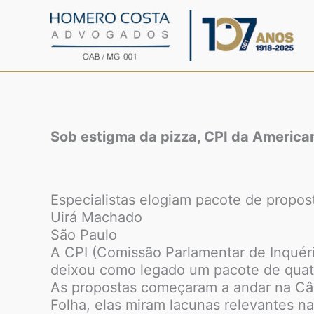
Ir
para
o
conteúdo
Sob estigma da pizza, CPI da American
Especialistas elogiam pacote de propo
Uirá Machado
São Paulo
A CPI (Comissão Parlamentar de Inquéri
deixou como legado um pacote de quatro 
As propostas começaram a andar na Câ
Folha, elas miram lacunas relevantes na