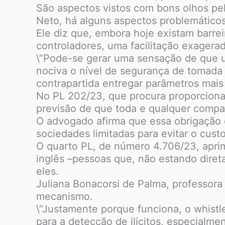
São aspectos vistos com bons olhos pel
Neto, há alguns aspectos problemáticos
Ele diz que, embora hoje existam barre
controladores, uma facilitação exagerad
\”Pode-se gerar uma sensação de que u
nociva o nível de segurança de tomada
contrapartida entregar parâmetros mais
No PL 202/23, que procura proporcionar
previsão de que toda e qualquer compa
O advogado afirma que essa obrigação 
sociedades limitadas para evitar o custo
O quarto PL, de número 4.706/23, apri
inglês –pessoas que, não estando diret
eles.
Juliana Bonacorsi de Palma, professora 
mecanismo.
\”Justamente porque funciona, o whistl
para a detecção de ilícitos, especialm