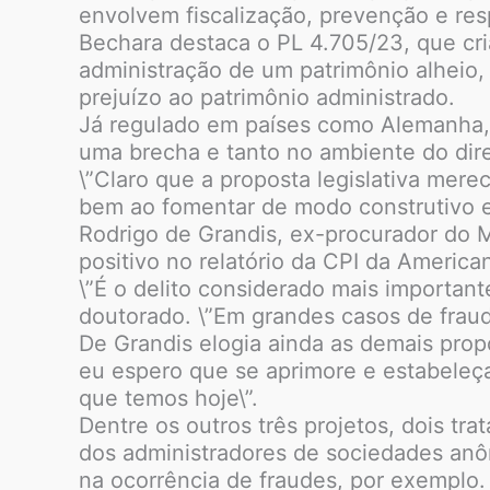
envolvem fiscalização, prevenção e resp
Bechara destaca o PL 4.705/23, que cri
administração de um patrimônio alheio
prejuízo ao patrimônio administrado.
Já regulado em países como Alemanha, Po
uma brecha e tanto no ambiente do direi
\”Claro que a proposta legislativa mer
bem ao fomentar de modo construtivo es
Rodrigo de Grandis, ex-procurador do M
positivo no relatório da CPI da America
\”É o delito considerado mais important
doutorado. \”Em grandes casos de fraude
De Grandis elogia ainda as demais propo
eu espero que se aprimore e estabeleça
que temos hoje\”.
Dentre os outros três projetos, dois tr
dos administradores de sociedades anô
na ocorrência de fraudes, por exemplo.