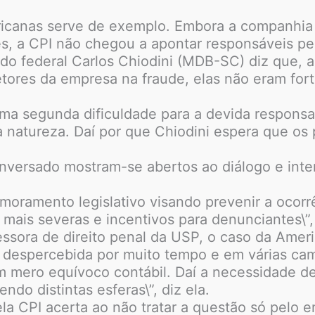
icanas serve de exemplo. Embora a companhia 
es, a CPI não chegou a apontar responsáveis pe
ado federal Carlos Chiodini (MDB-SC) diz que, 
tores da empresa na fraude, elas não eram forte
a segunda dificuldade para a devida responsabi
sa natureza. Daí por que Chiodini espera que os
versado mostram-se abertos ao diálogo e intere
imoramento legislativo visando prevenir a ocorr
mais severas e incentivos para denunciantes\”,
ssora de direito penal da USP, o caso da Ameri
sou despercebida por muito tempo e em várias ca
m mero equívoco contábil. Daí a necessidade de
ndo distintas esferas\”, diz ela.
ela CPI acerta ao não tratar a questão só pelo