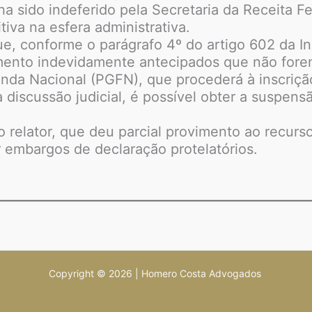
a sido indeferido pela Secretaria da Receita Fe
iva na esfera administrativa.
, conforme o parágrafo 4º do artigo 602 da In
imento indevidamente antecipados que não forem
nda Nacional (PGFN), que procederá à inscrição 
iscussão judicial, é possível obter a suspensão
elator, que deu parcial provimento ao recurso 
r embargos de declaração protelatórios.
Copyright © 2026 | Homero Costa Advogados