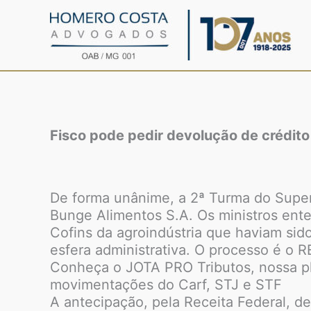
Ir
para
o
conteúdo
Fisco pode pedir devolução de crédito 
De forma unânime, a 2ª Turma do Superi
Bunge Alimentos S.A. Os ministros ent
Cofins da agroindústria que haviam sid
esfera administrativa. O processo é o R
Conheça o JOTA PRO Tributos, nossa pla
movimentações do Carf, STJ e STF
A antecipação, pela Receita Federal, de