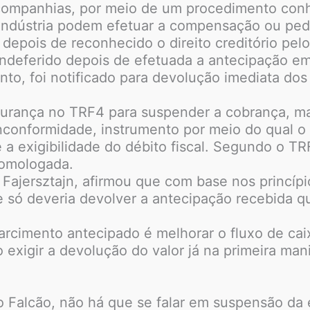
s companhias, por meio de um procedimento con
ndústria podem efetuar a compensação ou pedi
epois de reconhecido o direito creditório pelo 
 indeferido depois de efetuada a antecipação em
anto, foi notificado para devolução imediata do
rança no TRF4 para suspender a cobrança, m
nconformidade, instrumento por meio do qual o 
a exigibilidade do débito fiscal. Segundo o TR
omologada.
ajersztajn, afirmou que com base nos princípio
te só deveria devolver a antecipação recebida q
arcimento antecipado é melhorar o fluxo de ca
do exigir a devolução do valor já na primeira ma
co Falcão, não há que se falar em suspensão da e