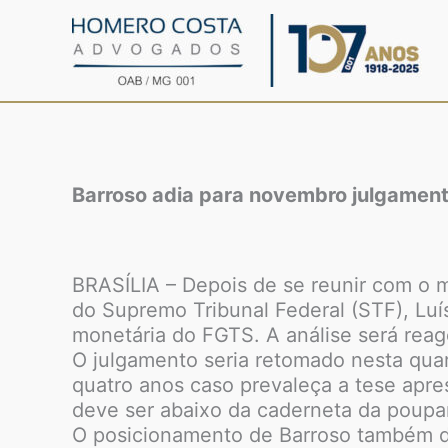
Ir
para
o
conteúdo
Barroso adia para novembro julgament
BRASÍLIA – Depois de se reunir com o m
do Supremo Tribunal Federal (STF), Luís
monetária do FGTS. A análise será rea
O julgamento seria retomado nesta quar
quatro anos caso prevaleça a tese apre
deve ser abaixo da caderneta da poupa
O posicionamento de Barroso também de