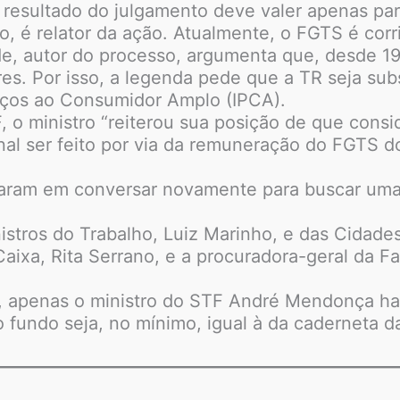
o resultado do julgamento deve valer apenas par
, é relator da ação. Atualmente, o FGTS é corri
de, autor do processo, argumenta que, desde 199
res. Por isso, a legenda pede que a TR seja subs
reços ao Consumidor Amplo (IPCA).
 o ministro “reiterou sua posição de que cons
nal ser feito por via da remuneração do FGTS do
aram em conversar novamente para buscar uma 
stros do Trabalho, Luiz Marinho, e das Cidades
Caixa, Rita Serrano, e a procuradora-geral da F
, apenas o ministro do STF André Mendonça hav
o fundo seja, no mínimo, igual à da caderneta 