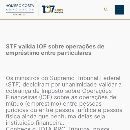
Ir
Pesquisar
para
o
conteúdo
STF valida IOF sobre operações de
empréstimo entre particulares
Os ministros do Supremo Tribunal Federal
(STF) decidiram por unanimidade validar a
cobrança de Imposto sobre Operações
Financeiras (IOF) sobre as operações de
mútuo (empréstimo) entre pessoas
jurídicas ou entre pessoa jurídica e pessoa
física ainda que nenhuma delas seja
instituição financeira.
Conheça o JOTA PRO Tributos, nossa