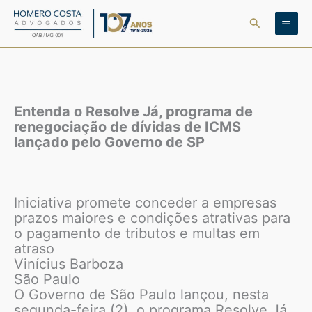
Ir
Pesquisar
para
o
conteúdo
Entenda o Resolve Já, programa de
renegociação de dívidas de ICMS
lançado pelo Governo de SP
Iniciativa promete conceder a empresas
prazos maiores e condições atrativas para
o pagamento de tributos e multas em
atraso
Vinícius Barboza
São Paulo
O Governo de São Paulo lançou, nesta
segunda-feira (2), o programa Resolve Já,