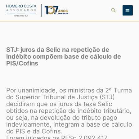
Ir
Pesquisar
para
o
conteúdo
STJ: juros da Selic na repetição de
indébito compõem base de cálculo de
PIS/Cofins
Por unanimidade, os ministros da 2ª Turma
do Superior Tribunal de Justiça (STJ)
decidiram que os juros da taxa Selic
obtidos na repetição de indébito tributário,
ou seja, na devolução do tributo pago
indevidamente, integram a base de cálculo
do PIS e da Cofins.
Foram julgados os RESp 2.092.417,