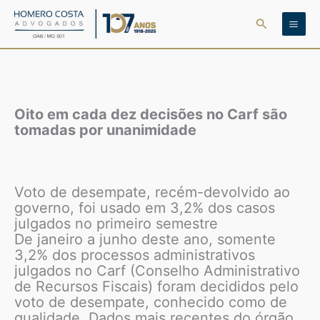
Ir
Pesquisar
para
o
conteúdo
Oito em cada dez decisões no Carf são
tomadas por unanimidade
Voto de desempate, recém-devolvido ao
governo, foi usado em 3,2% dos casos
julgados no primeiro semestre
De janeiro a junho deste ano, somente
3,2% dos processos administrativos
julgados no Carf (Conselho Administrativo
de Recursos Fiscais) foram decididos pelo
voto de desempate, conhecido como de
qualidade. Dados mais recentes do órgão