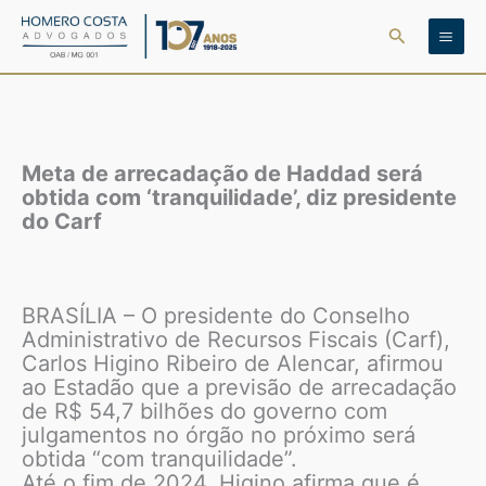
Ir
Pesquisar
para
o
conteúdo
Meta de arrecadação de Haddad será
obtida com ‘tranquilidade’, diz presidente
do Carf
BRASÍLIA – O presidente do Conselho
Administrativo de Recursos Fiscais (Carf),
Carlos Higino Ribeiro de Alencar, afirmou
ao Estadão que a previsão de arrecadação
de R$ 54,7 bilhões do governo com
julgamentos no órgão no próximo será
obtida “com tranquilidade”.
Até o fim de 2024, Higino afirma que é