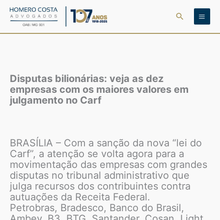
Ir
Pesquisar
para
o
conteúdo
Disputas bilionárias: veja as dez
empresas com os maiores valores em
julgamento no Carf
BRASÍLIA – Com a sanção da nova “lei do
Carf”, a atenção se volta agora para a
movimentação das empresas com grandes
disputas no tribunal administrativo que
julga recursos dos contribuintes contra
autuações da Receita Federal.
Petrobras, Bradesco, Banco do Brasil,
Ambev, B3, BTG, Santander, Cosan, Light