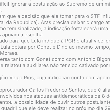
ifícil ignorar a postulação ao Supremo de um m
.
tam que a decisão que ele tomar para o STF infl
 da República). Aras precisa deixar o cargo até
omo tem sinalizado, a indicação fortalecerá um
 apoiam a escolha.
o para que Lula indique à PGR o atual vice-pro
e Lula optará por Gonet e Dino ao mesmo tempo,
 Moraes.
ersa tanto com Gonet como com Antonio Bigon
e relatou a auxiliares não ter sido cativado por
gílio Veiga Rios, cuja indicação conta com apo
procurador Carlos Frederico Santos, que é alia
nvolvidos nos ataques antidemocráticos de 8 de
entou a possibilidade de ouvir outros postulan
quadril que ele deve realizar no próximo dia 29