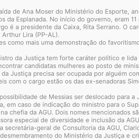
ída de Ana Moser do Ministério do Esporte, a
 da Esplanada. No início do governo, eram 11 
o é a presidente da Caixa, Rita Serrano. O car
Arthur Lira (PP-AL).
iares como mais uma demonstração do favoritismo
tro da Justiça tem forte caráter político e lida
encontrar candidatas mulheres ao posto de mini
 da Justiça precisa ser ocupada por alguém com
is com o cargo estão os das ex-senadoras Sim
possibilidade de Messias ser deslocado para a J
ta, em caso de indicação do ministro para o Su
 na chefia da AGU. Dois nomes mencionados sã
ssora especial de diversidade e inclusão da AGU
 secretária-geral de Consultoria da AGU, Claric
esmembramento do Ministério da Justiça e cri