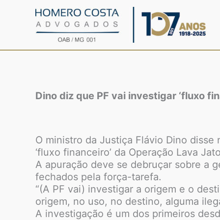
Ir
para
o
conteúdo
Dino diz que PF vai investigar ‘fluxo fi
O ministro da Justiça Flávio Dino disse
‘fluxo financeiro’ da Operação Lava Jato
A apuração deve se debruçar sobre a ge
fechados pela força-tarefa.
“(A PF vai) investigar a origem e o des
origem, no uso, no destino, alguma ilega
A investigação é um dos primeiros desd