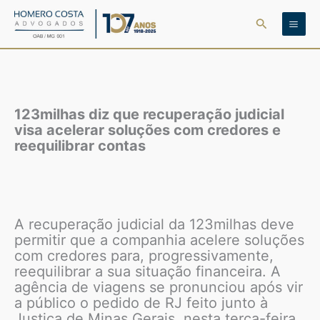
Ir
Pesquisar
para
o
conteúdo
123milhas diz que recuperação judicial
visa acelerar soluções com credores e
reequilibrar contas
A recuperação judicial da 123milhas deve
permitir que a companhia acelere soluções
com credores para, progressivamente,
reequilibrar a sua situação financeira. A
agência de viagens se pronunciou após vir
a público o pedido de RJ feito junto à
Justiça de Minas Gerais, nesta terça-feira,