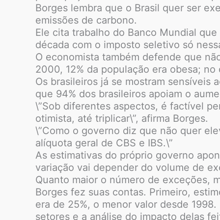
Borges lembra que o Brasil quer ser ex
emissões de carbono.
Ele cita trabalho do Banco Mundial que
década com o imposto seletivo só ness
O economista também defende que não f
2000, 12% da população era obesa; no 
Os brasileiros já se mostram sensívei
que 94% dos brasileiros apoiam o aume
\”Sob diferentes aspectos, é factível 
otimista, até triplicar\”, afirma Borges.
\”Como o governo diz que não quer eleva
alíquota geral de CBS e IBS.\”
As estimativas do próprio governo apon
variação vai depender do volume de exc
Quanto maior o número de exceções, mai
Borges fez suas contas. Primeiro, esti
era de 25%, o menor valor desde 1998.
setores e a análise do impacto delas fei