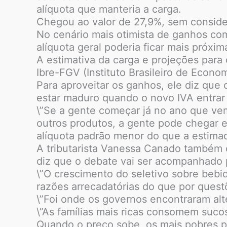
alíquota que manteria a carga.
Chegou ao valor de 27,9%, sem conside
No cenário mais otimista de ganhos com
alíquota geral poderia ficar mais próxi
A estimativa da carga e projeções para 
Ibre-FGV (Instituto Brasileiro de Econo
Para aproveitar os ganhos, ele diz que 
estar maduro quando o novo IVA entrar 
\”Se a gente começar já no ano que ve
outros produtos, a gente pode chegar
alíquota padrão menor do que a estimada
A tributarista Vanessa Canado também c
diz que o debate vai ser acompanhado p
\”O crescimento do seletivo sobre bebi
razões arrecadatórias do que por questõ
\”Foi onde os governos encontraram alte
\”As famílias mais ricas consomem sucos
Quando o preço sobe, os mais pobres po