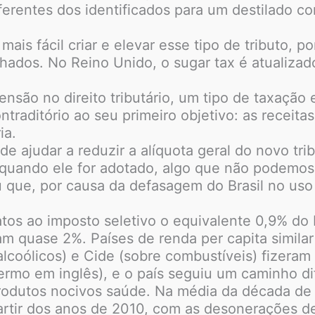
erentes dos identificados para um destilado co
 mais fácil criar e elevar esse tipo de tributo
lhados. No Reino Unido, o sugar tax é atualiz
ensão no direito tributário, um tipo de taxaçã
traditório ao seu primeiro objetivo: as receit
ia.
de ajudar a reduzir a alíquota geral do novo tri
uando ele for adotado, algo que não podemos 
 que, por causa da defasagem do Brasil no uso d
tos ao imposto seletivo o equivalente 0,9% do 
m quase 2%. Países de renda per capita similar
s alcoólicos) e Cide (sobre combustíveis) fizera
termo em inglês), e o país seguiu um caminho d
odutos nocivos saúde. Na média da década de 2
partir dos anos de 2010, com as desonerações d