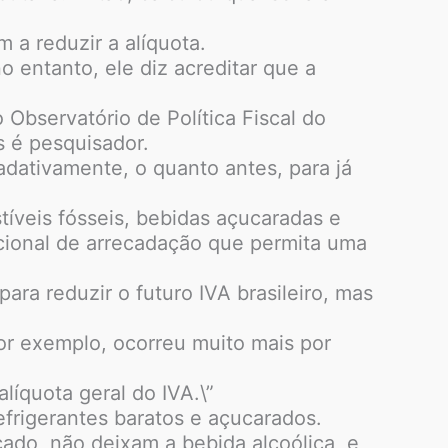
a reduzir a alíquota.
 entanto, ele diz acreditar que a
 Observatório de Política Fiscal do
s é pesquisador.
adativamente, o quanto antes, para já
íveis fósseis, bebidas açucaradas e
cional de arrecadação que permita uma
ra reduzir o futuro IVA brasileiro, mas
or exemplo, ocorreu muito mais por
líquota geral do IVA.\”
efrigerantes baratos e açucarados.
ado, não deixam a bebida alcoólica, e