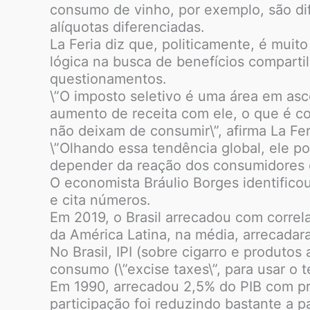
consumo de vinho, por exemplo, são dif
alíquotas diferenciadas.
La Feria diz que, politicamente, é muito
lógica na busca de benefícios comparti
questionamentos.
\”O imposto seletivo é uma área em asc
aumento de receita com ele, o que é con
não deixam de consumir\”, afirma La Fer
\”Olhando essa tendência global, ele po
depender da reação dos consumidores q
O economista Bráulio Borges identificou
e cita números.
Em 2019, o Brasil arrecadou com correla
da América Latina, na média, arrecadara
No Brasil, IPI (sobre cigarro e produto
consumo (\”excise taxes\”, para usar o 
Em 1990, arrecadou 2,5% do PIB com pr
participação foi reduzindo bastante a 