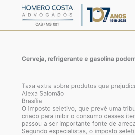
Ir
para
o
conteúdo
Cerveja, refrigerante e gasolina podem
Taxa extra sobre produtos que prejudic
Alexa Salomão
Brasília
O imposto seletivo, que prevê uma trib
criado para inibir o consumo desses ite
passou a ser importante fonte de arre
Segundo especialistas, o imposto selet