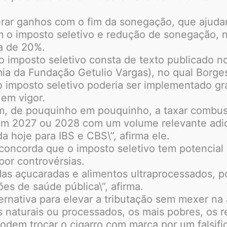
rar ganhos com o fim da sonegação, que ajudam 
 o imposto seletivo e redução de sonegação, no
ma de 20%.
o imposto seletivo consta de texto publicado no
mia da Fundação Getulio Vargas), no qual Borge
o imposto seletivo poderia ser implementado gr
em vigor.
m, de pouquinho em pouquinho, a taxar combust
 em 2027 ou 2028 com um volume relevante adi
 hoje para IBS e CBS\”, afirma ele.
oncorda que o imposto seletivo tem potencial pa
or controvérsias.
das açucaradas e alimentos ultraprocessados, p
es de saúde pública\”, afirma.
rnativa para elevar a tributação sem mexer na a
 naturais ou processados, os mais pobres, os r
dem trocar o cigarro com marca por um falsific