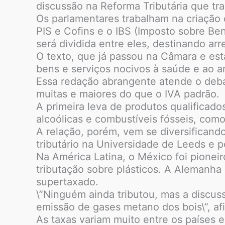
discussão na Reforma Tributária que tr
Os parlamentares trabalham na criação d
PIS e Cofins e o IBS (Imposto sobre Be
será dividida entre eles, destinando ar
O texto, que já passou na Câmara e es
bens e serviços nocivos à saúde e ao a
Essa redação abrangente atende o debat
muitas e maiores do que o IVA padrão.
A primeira leva de produtos qualificado
alcoólicas e combustíveis fósseis, como 
A relação, porém, vem se diversificando
tributário na Universidade de Leeds e 
Na América Latina, o México foi pioneir
tributação sobre plásticos. A Alemanha
supertaxado.
\”Ninguém ainda tributou, mas a discu
emissão de gases metano dos bois\”, af
As taxas variam muito entre os países e