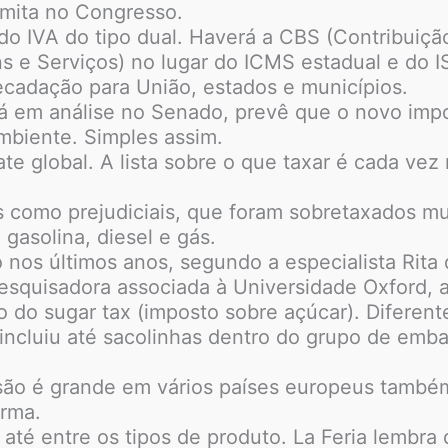
amita no Congresso.
o IVA do tipo dual. Haverá a CBS (Contribuição
ns e Serviços) no lugar do ICMS estadual e do 
recadação para União, estados e municípios.
tá em análise no Senado, prevê que o novo impo
mbiente. Simples assim.
e global. A lista sobre o que taxar é cada vez
s como prejudiciais, que foram sobretaxados mu
gasolina, diesel e gás.
 nos últimos anos, segundo a especialista Rita d
pesquisadora associada à Universidade Oxford,
o do sugar tax (imposto sobre açúcar). Diferen
 incluiu até sacolinhas dentro do grupo de emba
ssão é grande em vários países europeus também
irma.
 até entre os tipos de produto. La Feria lembra