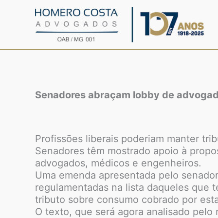
Ir
para
o
conteúdo
Senadores abraçam lobby de advogado
Profissões liberais poderiam manter trib
Senadores têm mostrado apoio à propost
advogados, médicos e engenheiros.
Uma emenda apresentada pelo senador A
regulamentadas na lista daqueles que t
tributo sobre consumo cobrado por esta
O texto, que será agora analisado pelo