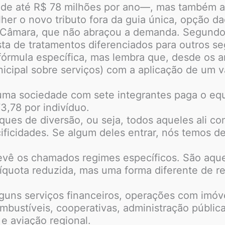
 de até R$ 78 milhões por ano—, mas também a
er o novo tributo fora da guia única, opção dad
 à Câmara, que não abraçou a demanda. Segun
sta de tratamentos diferenciados para outros s
órmula específica, mas lembra que, desde os 
ipal sobre serviços) com a aplicação de um val
uma sociedade com sete integrantes paga o eq
3,78 por indivíduo.
ues de diversão, ou seja, todos aqueles ali co
ficidades. Se algum deles entrar, nós temos de 
prevê os chamados regimes específicos. São aqu
alíquota reduzida, mas uma forma diferente de 
guns serviços financeiros, operações com imóvei
mbustíveis, cooperativas, administração pública
 e aviação regional.