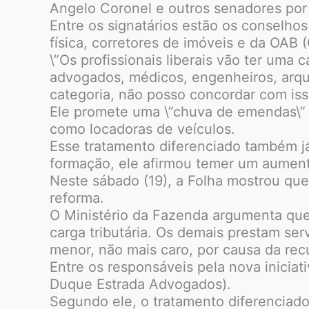
Angelo Coronel e outros senadores por
Entre os signatários estão os conselhos
física, corretores de imóveis e da OAB
\”Os profissionais liberais vão ter um
advogados, médicos, engenheiros, arqui
categoria, não posso concordar com isso
Ele promete uma \”chuva de emendas\” à
como locadoras de veículos.
Esse tratamento diferenciado também j
formação, ele afirmou temer um aumento
Neste sábado (19), a Folha mostrou que
reforma.
O Ministério da Fazenda argumenta que 
carga tributária. Os demais prestam ser
menor, não mais caro, por causa da recu
Entre os responsáveis pela nova inicia
Duque Estrada Advogados).
Segundo ele, o tratamento diferenciad