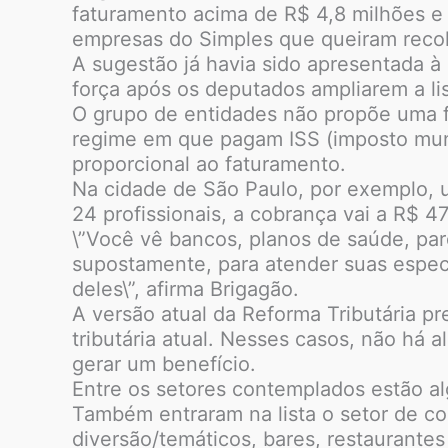
faturamento acima de R$ 4,8 milhões e
empresas do Simples que queiram recolh
A sugestão já havia sido apresentada
força após os deputados ampliarem a li
O grupo de entidades não propõe uma f
regime em que pagam ISS (imposto munic
proporcional ao faturamento.
Na cidade de São Paulo, por exemplo, 
24 profissionais, a cobrança vai a R$ 47
\”Você vê bancos, planos de saúde, parq
supostamente, para atender suas especi
deles\”, afirma Brigagão.
A versão atual da Reforma Tributária 
tributária atual. Nesses casos, não há 
gerar um benefício.
Entre os setores contemplados estão al
Também entraram na lista o setor de co
diversão/temáticos, bares, restaurantes