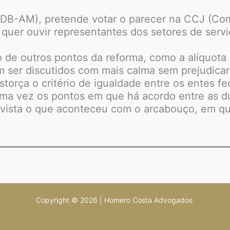
MDB-AM), pretende votar o parecer na CCJ (Com
quer ouvir representantes dos setores de servi
o de outros pontos da reforma, como a alíquot
em ser discutidos com mais calma sem prejudic
torça o critério de igualdade entre os entes f
a vez os pontos em que há acordo entre as dua
m vista o que aconteceu com o arcabouço, em 
Copyright © 2026 | Homero Costa Advogados