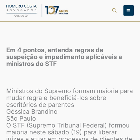
Ir
Pesquisar
para
o
conteúdo
Em 4 pontos, entenda regras de
suspeição e impedimento aplicáveis a
ministros do STF
Ministros do Supremo formam maioria para
mudar regra e beneficiá-los sobre
escritórios de parentes
Géssica Brandino
São Paulo
O STF (Supremo Tribunal Federal) formou
maioria neste sábado (19) para liberar
juízes a atuar em processos de clientes de