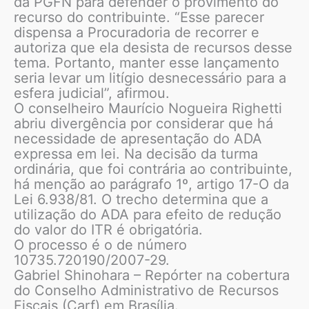
da PGFN para defender o provimento do
recurso do contribuinte. “Esse parecer
dispensa a Procuradoria de recorrer e
autoriza que ela desista de recursos desse
tema. Portanto, manter esse lançamento
seria levar um litígio desnecessário para a
esfera judicial”, afirmou.
O conselheiro Maurício Nogueira Righetti
abriu divergência por considerar que há
necessidade de apresentação do ADA
expressa em lei. Na decisão da turma
ordinária, que foi contrária ao contribuinte,
há menção ao parágrafo 1º, artigo 17-O da
Lei 6.938/81. O trecho determina que a
utilização do ADA para efeito de redução
do valor do ITR é obrigatória.
O processo é o de número
10735.720190/2007-29.
Gabriel Shinohara – Repórter na cobertura
do Conselho Administrativo de Recursos
Fiscais (Carf) em Brasília.