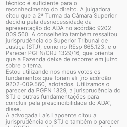
técnico é suficiente para o
reconhecimento do direito. A julgadora
citou que a 2ª Turma da Câmara Superior
decidiu pela desnecessidade da
apresentação do ADA no acórdão 9202-
009.560. A conselheira também ressaltou
jurisprudência do Superior Tribunal de
Justiça (STJ), como no REsp 665.123, e o
Parecer PGFN/CRJ 1329/16, que orienta
que a Fazenda deixe de recorrer em juízo
sobre o tema.
Estou utilizando nos meus votos os
fundamentos que foram ali [no acórdão
9202-009.560] adotados. Utilizamos o
parecer da PGFN 1329, a jurisprudência do
STJ e outras fundamentações para
concluir pela prescindibilidade do ADA”,
disse.
A advogada Laís Lapoente citou a
jurisprudência do STJ e também o parecer