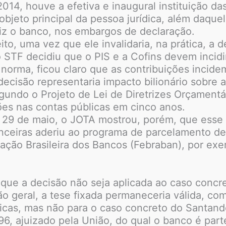
14, houve a efetiva e inaugural instituição das
 objeto principal da pessoa jurídica, além daqu
diz o banco, nos embargos de declaração.
to, uma vez que ele invalidaria, na prática, a 
 STF decidiu que o PIS e a Cofins devem incidir
norma, ficou claro que as contribuições incidem
decisão representaria impacto bilionário sobre 
undo o Projeto de Lei de Diretrizes Orçamentár
ões nas contas públicas em cinco anos.
 29 de maio, o JOTA mostrou, porém, que esse va
anceiras aderiu ao programa de parcelamento de
eração Brasileira dos Bancos (Febraban), por ex
 que a decisão não seja aplicada ao caso concr
o geral, a tese fixada permaneceria válida, com 
ticas, mas não para o caso concreto do Santand
 ajuizado pela União, do qual o banco é parte 