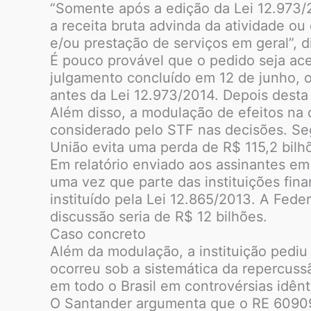
“Somente após a edição da Lei 12.973/20
a receita bruta advinda da atividade ou
e/ou prestação de serviços em geral”, 
É pouco provável que o pedido seja acei
julgamento concluído em 12 de junho, o
antes da Lei 12.973/2014. Depois desta 
Além disso, a modulação de efeitos na 
considerado pelo STF nas decisões. Seg
União evita uma perda de R$ 115,2 bilh
Em relatório enviado aos assinantes em
uma vez que parte das instituições fin
instituído pela Lei 12.865/2013. A Fed
discussão seria de R$ 12 bilhões.
Caso concreto
Além da modulação, a instituição pediu
ocorreu sob a sistemática da repercussã
em todo o Brasil em controvérsias idên
O Santander argumenta que o RE 609096,