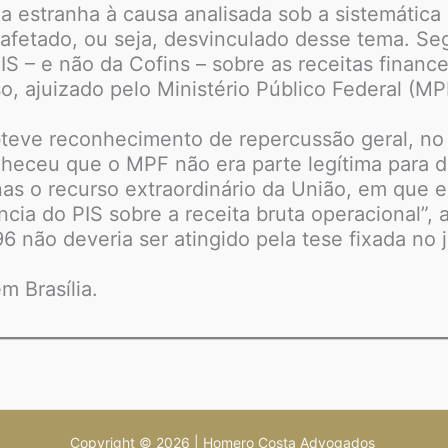
a estranha à causa analisada sob a sistemática
esafetado, ou seja, desvinculado desse tema. Se
IS – e não da Cofins – sobre as receitas financ
, ajuizado pelo Ministério Público Federal (M
bteve reconhecimento de repercussão geral, no
eceu que o MPF não era parte legítima para dis
nas o recurso extraordinário da União, em que e
ncia do PIS sobre a receita bruta operacional”,
6 não deveria ser atingido pela tese fixada no
m Brasília.
Copyright © 2026 | Homero Costa Advogados