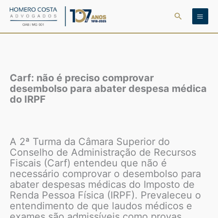
Ir
Pesquisar
para
o
conteúdo
Carf: não é preciso comprovar
desembolso para abater despesa médica
do IRPF
A 2ª Turma da Câmara Superior do
Conselho de Administração de Recursos
Fiscais (Carf) entendeu que não é
necessário comprovar o desembolso para
abater despesas médicas do Imposto de
Renda Pessoa Física (IRPF). Prevaleceu o
entendimento de que laudos médicos e
exames são admissíveis como provas